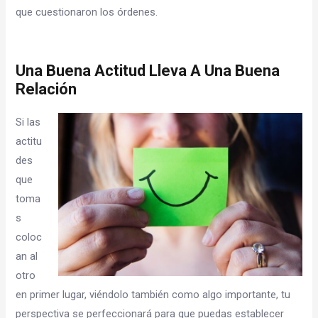
que cuestionaron los órdenes.
Una Buena Actitud Lleva A Una Buena
Relación
Si las
actitu
des
que
toma
s
coloc
an al
otro
en primer lugar, viéndolo también como algo importante, tu
perspectiva se perfeccionará para que puedas establecer