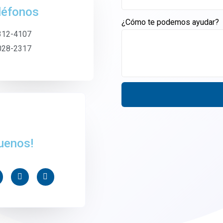
léfonos
¿Cómo te podemos ayudar?
312-4107
028-2317
uenos!