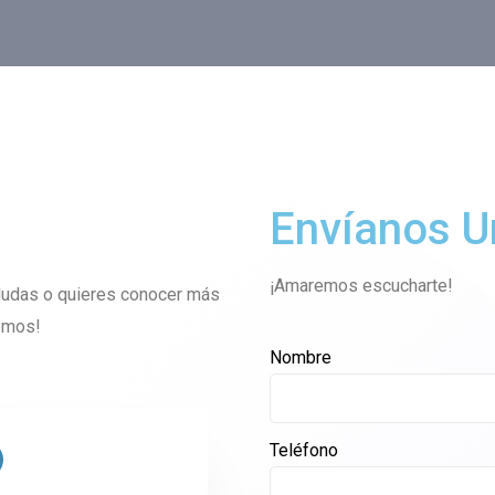
Envíanos U
¡Amaremos escucharte!
 dudas o quieres conocer más
emos!
Nombre
Teléfono